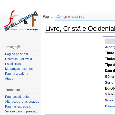
Página
Corrigir e nova info
Livre, Cristã e Ocidenta
Navegação
Autor(
Título
Página principal
Título(
Universo Bibliowiki
Estatísticas
Tipo d
Mudanças recentes
Data d
Página aleatória
Géner
Ajuda
Série
Ediçõ
Ferramentas
Subdivi
Páginas afluentes
Temas
Alterações relacionadas
Prémio
Páginas especiais
Versão para impressão