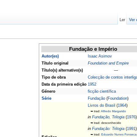
Ler
Ver 
Fundação e Império
Autor(es)
Isaac Asimov
Título original
Foundation and Empire
Título(s) alternativo(s)
—
Tipo de obra
Colecção de contos interli
Data da primeira edição
1952
Género
ficção científica
Série
Fundação
(
Foundation
)
Livros do Brasil
(
1964
)
➥ trad:
Alfredo Margarido
in
Fundação, Trilogia
(
1976
)
➥ trad: desconhecido
in
Fundação: Trilogia
(
1991
)
➥ trad:
Eduardo Nunes Fonseca