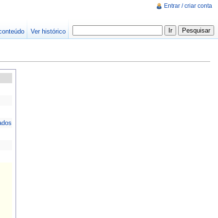
Entrar / criar conta
conteúdo
Ver histórico
gados