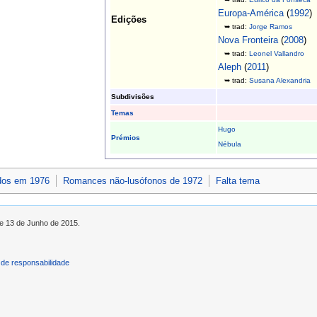
Europa-América
(
1992
)
Edições
➥ trad:
Jorge Ramos
Nova Fronteira
(
2008
)
➥ trad:
Leonel Vallandro
Aleph
(
2011
)
➥ trad:
Susana Alexandria
Subdivisões
Temas
Hugo
Prémios
Nébula
dos em 1976
Romances não-lusófonos de 1972
Falta tema
de 13 de Junho de 2015.
de responsabilidade