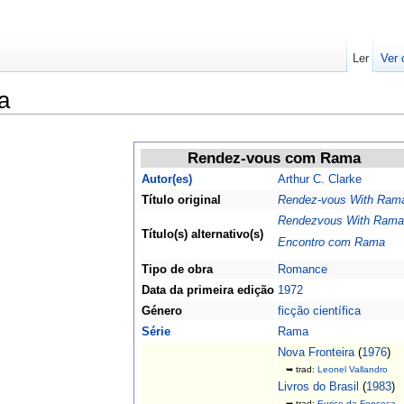
Ler
Ver 
a
Rendez-vous com Rama
Autor(es)
Arthur C. Clarke
Título original
Rendez-vous With Ram
Rendezvous With Rama
Título(s) alternativo(s)
Encontro com Rama
Tipo de obra
Romance
Data da primeira edição
1972
Género
ficção científica
Série
Rama
Nova Fronteira
(
1976
)
➥ trad:
Leonel Vallandro
Livros do Brasil
(
1983
)
➥ trad:
Eurico da Fonseca