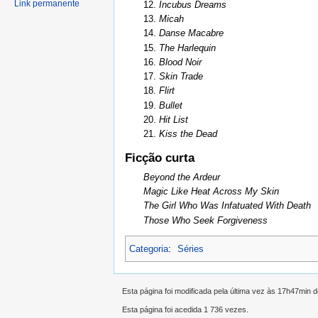
Link permanente
12.
Incubus Dreams
13.
Micah
14.
Danse Macabre
15.
The Harlequin
16.
Blood Noir
17.
Skin Trade
18.
Flirt
19.
Bullet
20.
Hit List
21.
Kiss the Dead
Ficção curta
Beyond the Ardeur
Magic Like Heat Across My Skin
The Girl Who Was Infatuated With Death
Those Who Seek Forgiveness
Categoria
:
Séries
Esta página foi modificada pela última vez às 17h47min d
Esta página foi acedida 1 736 vezes.