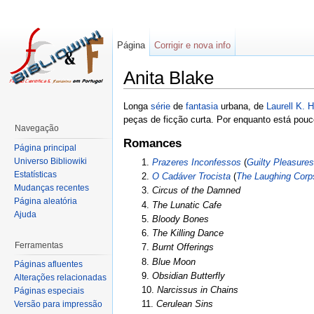
Página
Corrigir e nova info
Anita Blake
Longa
série
de
fantasia
urbana, de
Laurell K. 
peças de ficção curta. Por enquanto está pouc
Navegação
Romances
Página principal
Universo Bibliowiki
1.
Prazeres Inconfessos
(
Guilty Pleasures
Estatísticas
2.
O Cadáver Trocista
(
The Laughing Corp
Mudanças recentes
3.
Circus of the Damned
Página aleatória
4.
The Lunatic Cafe
Ajuda
5.
Bloody Bones
6.
The Killing Dance
Ferramentas
7.
Burnt Offerings
8.
Blue Moon
Páginas afluentes
9.
Obsidian Butterfly
Alterações relacionadas
10.
Narcissus in Chains
Páginas especiais
11.
Cerulean Sins
Versão para impressão