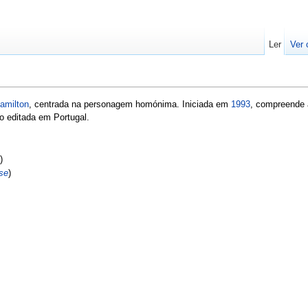
Ler
Ver 
Hamilton
, centrada na personagem homónima. Iniciada em
1993
, compreende 
o editada em Portugal.
)
se
)