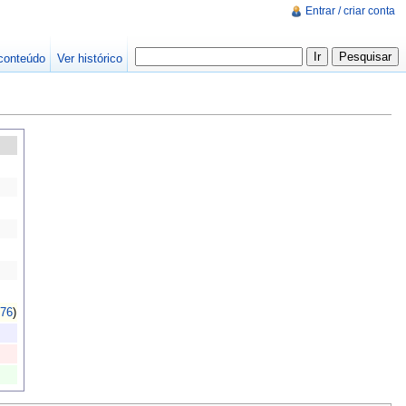
Entrar / criar conta
conteúdo
Ver histórico
76
)