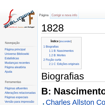
Página
Corrigir e nova info
1828
Índice
[
esconder
]
Navegação
1
Biografias
Página principal
1.1
B: Nascimentos
Universo Bibliowiki
1.2
B: Mortes
Estatísticas
2
Ficção curta
Mudanças recentes
2.1
C: Edições originais
Página aleatória
Ajuda
Biografias
Ferramentas
B: Nasciment
Páginas afluentes
Alterações relacionadas
Páginas especiais
Charles Allston Co
Versão para impressão