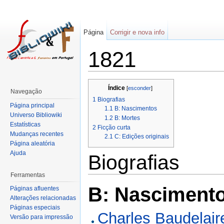
Página
Corrigir e nova info
1821
Índice
[
esconder
]
Navegação
1
Biografias
Página principal
1.1
B: Nascimentos
Universo Bibliowiki
1.2
B: Mortes
Estatísticas
2
Ficção curta
Mudanças recentes
2.1
C: Edições originais
Página aleatória
Ajuda
Biografias
Ferramentas
B: Nasciment
Páginas afluentes
Alterações relacionadas
Páginas especiais
Charles Baudelair
Versão para impressão