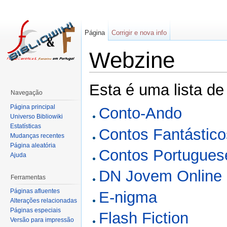
Página
Corrigir e nova info
Webzine
Esta é uma lista d
Navegação
Página principal
Conto-Ando
Universo Bibliowiki
Estatísticas
Contos Fantástico
Mudanças recentes
Página aleatória
Contos Portuguese
Ajuda
DN Jovem Online
Ferramentas
Páginas afluentes
E-nigma
Alterações relacionadas
Páginas especiais
Flash Fiction
Versão para impressão