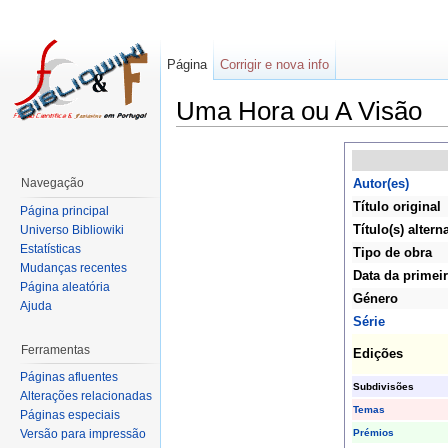
Página
Corrigir e nova info
Uma Hora ou A Visão
Navegação
Autor(es)
Título original
Página principal
Título(s) altern
Universo Bibliowiki
Estatísticas
Tipo de obra
Mudanças recentes
Data da primei
Página aleatória
Género
Ajuda
Série
Ferramentas
Edições
Páginas afluentes
Subdivisões
Alterações relacionadas
Temas
Páginas especiais
Prémios
Versão para impressão