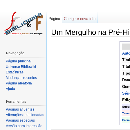
Página
Corrigir e nova info
Um Mergulho na Pré-Hi
Navegação
Auto
Títu
Página principal
Títu
Universo Bibliowiki
Estatísticas
Tipo
Mudanças recentes
Data
Página aleatória
Gén
Ajuda
Séri
Edi
Ferramentas
Subd
Páginas afluentes
Tema
Alterações relacionadas
Prém
Páginas especiais
Versão para impressão