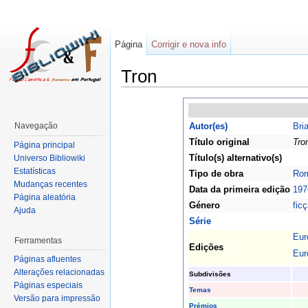
Página
Corrigir e nova info
Tron
Navegação
Autor(es)
Bri
Título original
Tro
Página principal
Título(s) alternativo(s)
Universo Bibliowiki
Estatísticas
Tipo de obra
Ro
Mudanças recentes
Data da primeira edição
197
Página aleatória
Género
ficç
Ajuda
Série
Eur
Ferramentas
Edições
Eur
Páginas afluentes
Alterações relacionadas
Subdivisões
Páginas especiais
Temas
Versão para impressão
Prémios