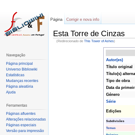
Página
Corrigir e nova info
Esta Torre de Cinzas
(Redirecionado de
This Tower of Ashes
)
Navegação
Autor(es)
Página principal
Título original
Universo Bibliowiki
Título(s) alterna
Estatísticas
Tipo de obra
Mudanças recentes
Página aleatória
Data da primeir
Ajuda
Género
Série
Ferramentas
Edições
Páginas afluentes
Alterações relacionadas
Subdivisões
Páginas especiais
Temas
Versão para impressão
Prémios