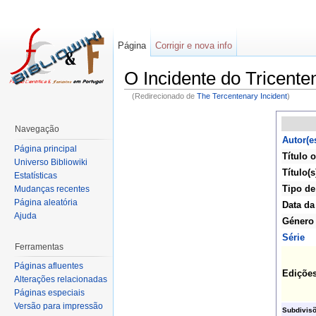
Página
Corrigir e nova info
O Incidente do Tricente
(Redirecionado de
The Tercentenary Incident
)
Navegação
Autor(e
Página principal
Título o
Universo Bibliowiki
Título(s
Estatísticas
Tipo de
Mudanças recentes
Página aleatória
Data da
Ajuda
Género
Série
Ferramentas
Páginas afluentes
Ediçõe
Alterações relacionadas
Páginas especiais
Versão para impressão
Subdivis