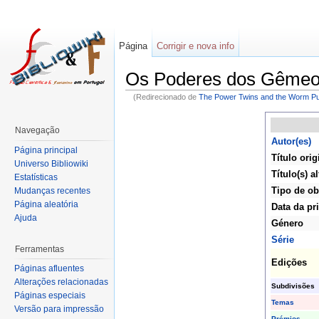
Página
Corrigir e nova info
Os Poderes dos Gême
(Redirecionado de
The Power Twins and the Worm Pu
Navegação
Autor(es)
Página principal
Título orig
Universo Bibliowiki
Título(s) al
Estatísticas
Tipo de ob
Mudanças recentes
Página aleatória
Data da pr
Ajuda
Género
Série
Ferramentas
Edições
Páginas afluentes
Alterações relacionadas
Subdivisões
Páginas especiais
Temas
Versão para impressão
Prémios