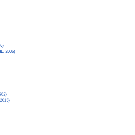
86)
dL, 2006)
982)
 2013)