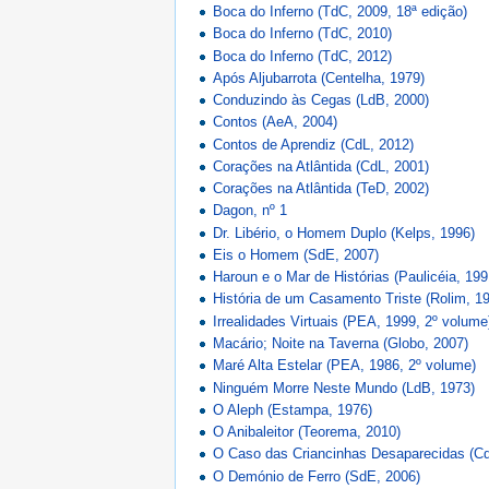
Boca do Inferno (TdC, 2009, 18ª edição)
Boca do Inferno (TdC, 2010)
Boca do Inferno (TdC, 2012)
Após Aljubarrota (Centelha, 1979)
Conduzindo às Cegas (LdB, 2000)
Contos (AeA, 2004)
Contos de Aprendiz (CdL, 2012)
Corações na Atlântida (CdL, 2001)
Corações na Atlântida (TeD, 2002)
Dagon, nº 1
Dr. Libério, o Homem Duplo (Kelps, 1996)
Eis o Homem (SdE, 2007)
Haroun e o Mar de Histórias (Paulicéia, 199
História de um Casamento Triste (Rolim, 1
Irrealidades Virtuais (PEA, 1999, 2º volume
Macário; Noite na Taverna (Globo, 2007)
Maré Alta Estelar (PEA, 1986, 2º volume)
Ninguém Morre Neste Mundo (LdB, 1973)
O Aleph (Estampa, 1976)
O Anibaleitor (Teorema, 2010)
O Caso das Criancinhas Desaparecidas (Cd
O Demónio de Ferro (SdE, 2006)