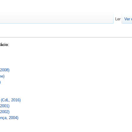
Ler
Ver 
fácio
:
 2008)
me)
)
 (CdL, 2016)
 2001)
 2002)
ença, 2004)