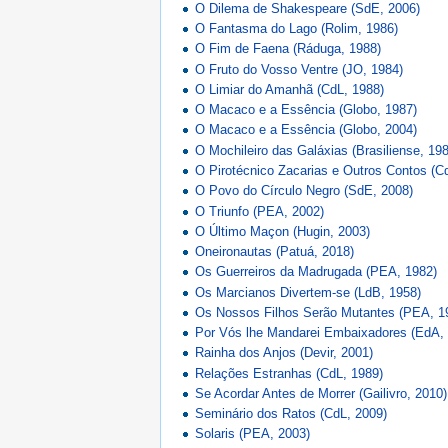
O Dilema de Shakespeare (SdE, 2006)
O Fantasma do Lago (Rolim, 1986)
O Fim de Faena (Ráduga, 1988)
O Fruto do Vosso Ventre (JO, 1984)
O Limiar do Amanhã (CdL, 1988)
O Macaco e a Essência (Globo, 1987)
O Macaco e a Essência (Globo, 2004)
O Mochileiro das Galáxias (Brasiliense, 19
O Pirotécnico Zacarias e Outros Contos (C
O Povo do Círculo Negro (SdE, 2008)
O Triunfo (PEA, 2002)
O Último Maçon (Hugin, 2003)
Oneironautas (Patuá, 2018)
Os Guerreiros da Madrugada (PEA, 1982)
Os Marcianos Divertem-se (LdB, 1958)
Os Nossos Filhos Serão Mutantes (PEA, 1
Por Vós lhe Mandarei Embaixadores (EdA,
Rainha dos Anjos (Devir, 2001)
Relações Estranhas (CdL, 1989)
Se Acordar Antes de Morrer (Gailivro, 2010)
Seminário dos Ratos (CdL, 2009)
Solaris (PEA, 2003)