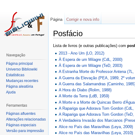
Página
Corrigir e nova info
Posfácio
Lista de livros (e outras publicações) com
pos
2013 - Ano Um (LO, 2012)
Navegação
À Espera de um Milagre (CdL, 2000)
Página principal
À Espera de um Milagre (TeD, 2003)
Universo Bibliowiki
A Estranha Morte do Professor Antena (7L,
Estatísticas
A Guerra da Elevação (PEA, 1989, 2º volu
Mudanças recentes
A Guerra das Salamandras (Caminho, 1985
Página aleatória
A Hora do Diabo (Rolim, 1988)
Ajuda
A Morte da Terra (LdB, 1959)
A Morte e a Morte de Quincas Berro d'Água
Ferramentas
A Rapariga que Adorava Tom Gordon (CdL,
Páginas afluentes
A Rapariga que Adorava Tom Gordon (TeD,
Alterações relacionadas
A Verdadeira Invasão dos Marcianos (Pres
Páginas especiais
Alice no País das Maravilhas (Leya, 2009)
Versão para impressão
Alice no País das Maravilhas (Leya, 2010)