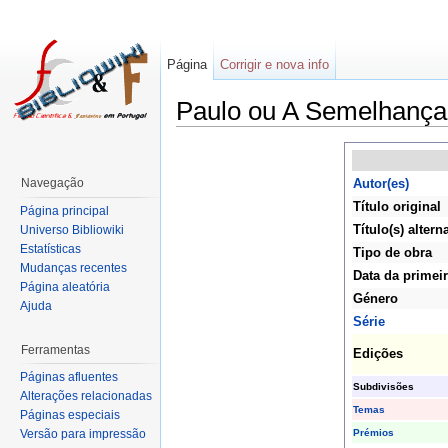
Página
Corrigir e nova info
Paulo ou A Semelhança
Navegação
Autor(es)
Título original
Página principal
Título(s) altern
Universo Bibliowiki
Estatísticas
Tipo de obra
Mudanças recentes
Data da primei
Página aleatória
Género
Ajuda
Série
Ferramentas
Edições
Páginas afluentes
Subdivisões
Alterações relacionadas
Temas
Páginas especiais
Prémios
Versão para impressão