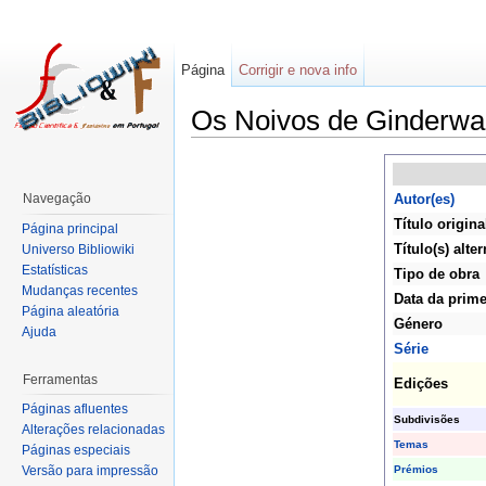
Página
Corrigir e nova info
Os Noivos de Ginderwa
Navegação
Autor(es)
Título origina
Página principal
Título(s) alter
Universo Bibliowiki
Estatísticas
Tipo de obra
Mudanças recentes
Data da prime
Página aleatória
Género
Ajuda
Série
Ferramentas
Edições
Páginas afluentes
Subdivisões
Alterações relacionadas
Temas
Páginas especiais
Prémios
Versão para impressão