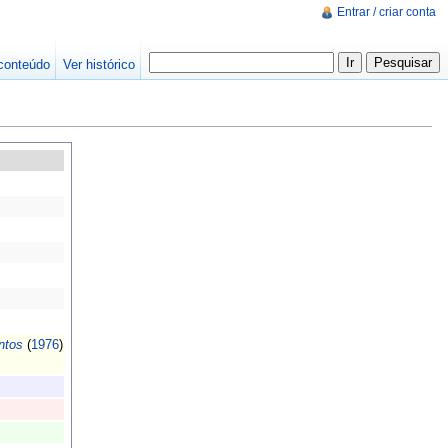
Entrar / criar conta
conteúdo
Ver histórico
ntos
(
1976
)