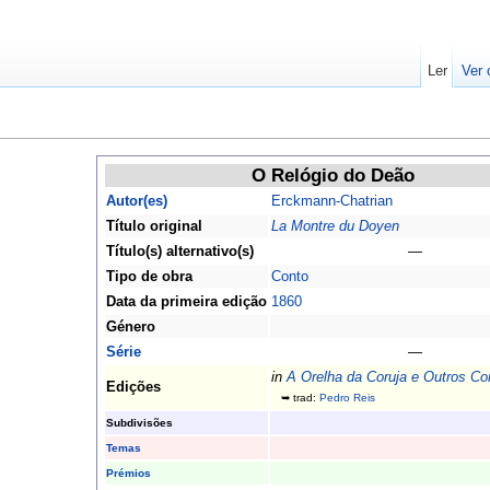
Ler
Ver 
O Relógio do Deão
Autor(es)
Erckmann-Chatrian
Título original
La Montre du Doyen
Título(s) alternativo(s)
—
Tipo de obra
Conto
Data da primeira edição
1860
Género
Série
—
in
A Orelha da Coruja e Outros Co
Edições
➥ trad:
Pedro Reis
Subdivisões
Temas
Prémios