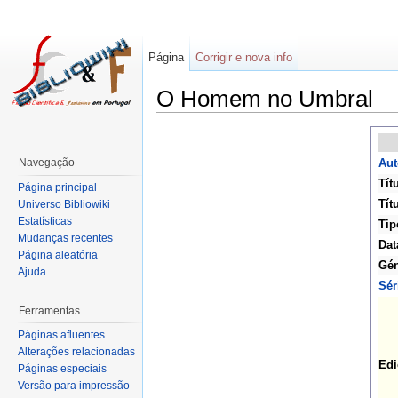
Página
Corrigir e nova info
O Homem no Umbral
Navegação
Aut
Tít
Página principal
Títu
Universo Bibliowiki
Estatísticas
Tip
Mudanças recentes
Dat
Página aleatória
Gén
Ajuda
Sér
Ferramentas
Páginas afluentes
Alterações relacionadas
Edi
Páginas especiais
Versão para impressão