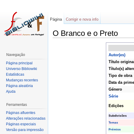
Página
Corrigir e nova info
O Branco e o Preto
Navegação
Autor(es)
Título origina
Página principal
Título(s) alter
Universo Bibliowiki
Estatísticas
Tipo de obra
Mudanças recentes
Data da prime
Página aleatória
Género
Ajuda
Série
Ferramentas
Edições
Páginas afluentes
Subdivisões
Alterações relacionadas
Temas
Páginas especiais
Prémios
Versão para impressão