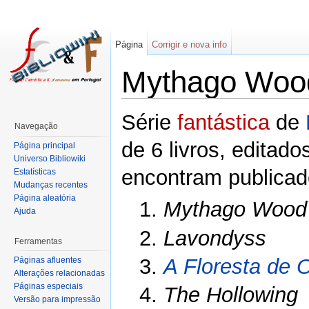
Página
Corrigir e nova info
Mythago Wood
Série
fantástica
de
Navegação
de 6 livros, editado
Página principal
Universo Bibliowiki
encontram publicad
Estatísticas
Mudanças recentes
Página aleatória
1.
Mythago Wood
Ajuda
2.
Lavondyss
Ferramentas
3.
A Floresta de 
Páginas afluentes
Alterações relacionadas
Páginas especiais
4.
The Hollowing
Versão para impressão