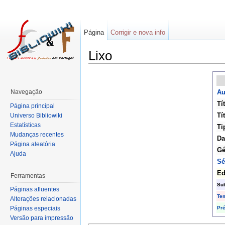
Página
Corrigir e nova info
Lixo
Navegação
Au
Tí
Página principal
Tí
Universo Bibliowiki
Estatísticas
Ti
Mudanças recentes
Da
Página aleatória
Gé
Ajuda
Sé
Ed
Ferramentas
Su
Páginas afluentes
Te
Alterações relacionadas
Pr
Páginas especiais
Versão para impressão