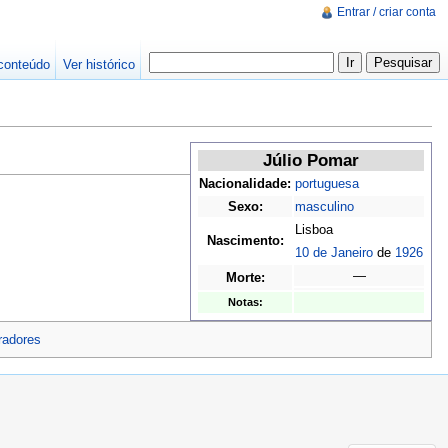
Entrar / criar conta
conteúdo
Ver histórico
Júlio Pomar
Nacionalidade:
portuguesa
Sexo:
masculino
Lisboa
Nascimento:
10 de Janeiro
de
1926
—
Morte:
Notas:
tradores