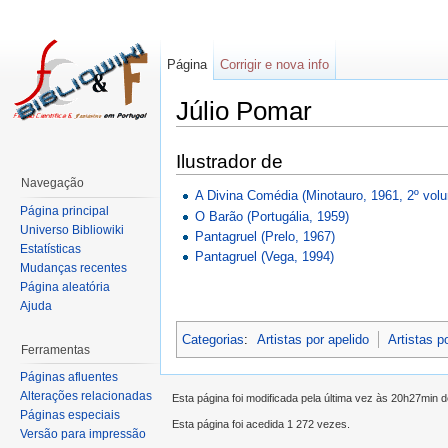
Página
Corrigir e nova info
Júlio Pomar
Ilustrador de
Navegação
A Divina Comédia (Minotauro, 1961, 2º vol
Página principal
O Barão (Portugália, 1959)
Universo Bibliowiki
Pantagruel (Prelo, 1967)
Estatísticas
Pantagruel (Vega, 1994)
Mudanças recentes
Página aleatória
Ajuda
Categorias
:
Artistas por apelido
Artistas p
Ferramentas
Páginas afluentes
Alterações relacionadas
Esta página foi modificada pela última vez às 20h27min 
Páginas especiais
Esta página foi acedida 1 272 vezes.
Versão para impressão