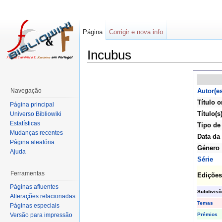
Página
Corrigir e nova info
Incubus
Navegação
Autor(es
Título o
Página principal
Título(s
Universo Bibliowiki
Estatísticas
Tipo de
Mudanças recentes
Data da
Página aleatória
Género
Ajuda
Série
Ferramentas
Edições
Páginas afluentes
Subdivisõ
Alterações relacionadas
Temas
Páginas especiais
Prémios
Versão para impressão