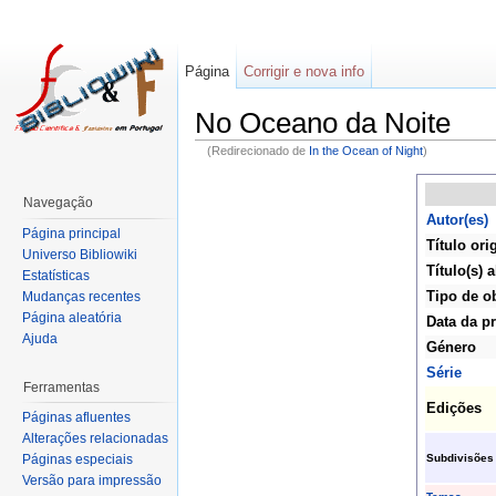
Página
Corrigir e nova info
No Oceano da Noite
(Redirecionado de
In the Ocean of Night
)
Navegação
Autor(es)
Página principal
Título ori
Universo Bibliowiki
Título(s) a
Estatísticas
Tipo de o
Mudanças recentes
Página aleatória
Data da p
Ajuda
Género
Série
Ferramentas
Edições
Páginas afluentes
Alterações relacionadas
Subdivisões
Páginas especiais
Versão para impressão