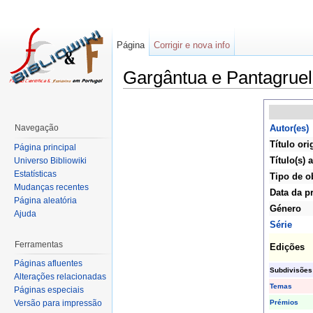
Página
Corrigir e nova info
Gargântua e Pantagruel
Navegação
Autor(es)
Título ori
Página principal
Título(s) a
Universo Bibliowiki
Estatísticas
Tipo de o
Mudanças recentes
Data da p
Página aleatória
Género
Ajuda
Série
Ferramentas
Edições
Páginas afluentes
Subdivisões
Alterações relacionadas
Temas
Páginas especiais
Prémios
Versão para impressão