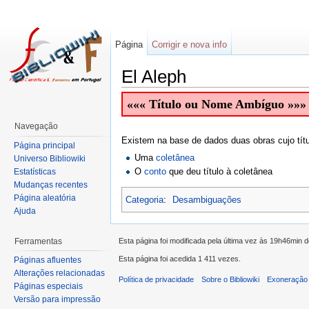
Página
Corrigir e nova info
El Aleph
««« Título ou Nome Ambíguo »»»
Navegação
Existem na base de dados duas obras cujo títu
Página principal
Uma
coletânea
Universo Bibliowiki
O
conto
que deu título à coletânea
Estatísticas
Mudanças recentes
Página aleatória
Categoria
:
Desambiguações
Ajuda
Esta página foi modificada pela última vez às 19h46min 
Ferramentas
Esta página foi acedida 1 411 vezes.
Páginas afluentes
Alterações relacionadas
Política de privacidade
Sobre o Bibliowiki
Exoneração 
Páginas especiais
Versão para impressão