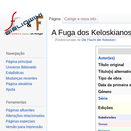
Página
Corrigir e nova info
A Fuga dos Keloskiano
(Redirecionado de
Die Flucht der Kelosker
)
Navegação
Autor(es)
Página principal
Título original
Universo Bibliowiki
Título(s) alternati
Estatísticas
Tipo de obra
Mudanças recentes
Página aleatória
Data da primeira 
Ajuda
Género
Série
Ferramentas
Edições
Páginas afluentes
Alterações relacionadas
Subdivisões
Páginas especiais
Temas
Versão para impressão
Prémios