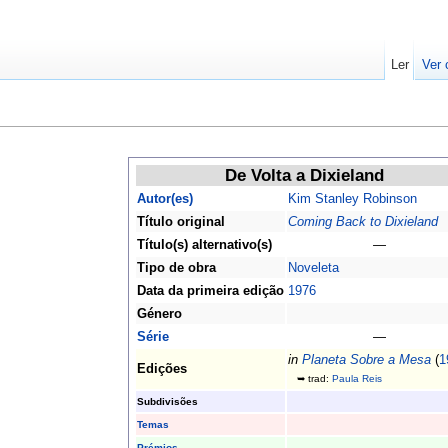
Ler
Ver 
De Volta a Dixieland
Autor(es)
Kim Stanley Robinson
Título original
Coming Back to Dixieland
Título(s) alternativo(s)
—
Tipo de obra
Noveleta
Data da primeira edição
1976
Género
Série
—
in
Planeta Sobre a Mesa
(
1
Edições
➥ trad:
Paula Reis
Subdivisões
Temas
Prémios