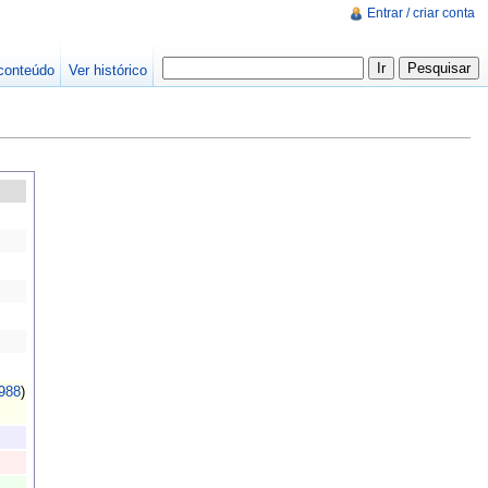
Entrar / criar conta
conteúdo
Ver histórico
988
)