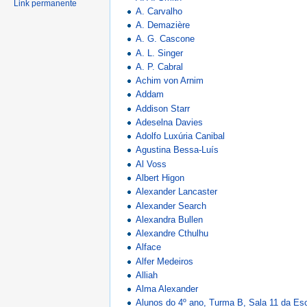
Link permanente
A. Carvalho
A. Demazière
A. G. Cascone
A. L. Singer
A. P. Cabral
Achim von Arnim
Addam
Addison Starr
Adeselna Davies
Adolfo Luxúria Canibal
Agustina Bessa-Luís
Al Voss
Albert Higon
Alexander Lancaster
Alexander Search
Alexandra Bullen
Alexandre Cthulhu
Alface
Alfer Medeiros
Alliah
Alma Alexander
Alunos do 4º ano, Turma B, Sala 11 da Es