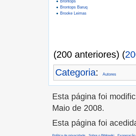
Brontops
Brontops Baruq
Brooke Leimas
(200 anteriores) (
20
Categoria
:
Autores
Esta página foi modifi
Maio de 2008.
Esta página foi acedid
Política de privacidade
Sobre o Bibliowiki
Exoneração 