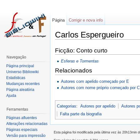
Página
Corrigir e nova info
Carlos Espergueiro
Ficção: Conto curto
Navegação
Esferas e Tormentas
Página principal
Relacionados
Universo Bibliowiki
Estatísticas
Autores com apelido começado por E
Mudanças recentes
Autores com nome próprio começado por C
Página aleatória
Ajuda
Categorias
:
Autores por apelido
Autores p
Ferramentas
Falta parte da biografia
Páginas afluentes
Alterações relacionadas
Páginas especiais
Esta página foi modificada pela última vez às 20h13min d
Versão para impressão