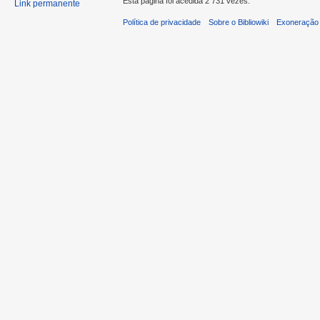
Esta página foi acedida 2 731 vezes.
Link permanente
Política de privacidade
Sobre o Bibliowiki
Exoneração 