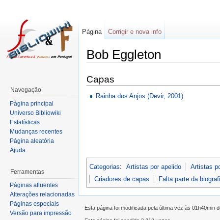
Página
Corrigir e nova info
Bob Eggleton
Capas
Navegação
Rainha dos Anjos (Devir, 2001)
Página principal
Universo Bibliowiki
Estatísticas
Mudanças recentes
Página aleatória
Ajuda
Categorias
:
Artistas por apelido
Artistas p
Ferramentas
Criadores de capas
Falta parte da biograf
Páginas afluentes
Alterações relacionadas
Páginas especiais
Esta página foi modificada pela última vez às 01h40min 
Versão para impressão