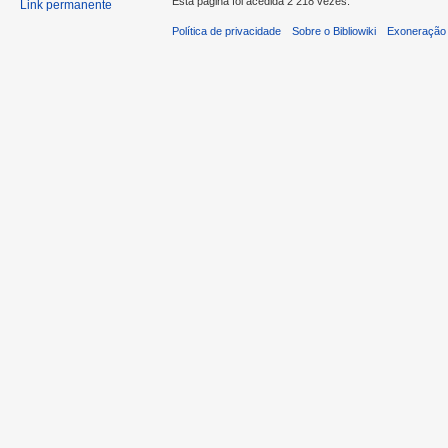
Esta página foi acedida 2 218 vezes.
Link permanente
Política de privacidade
Sobre o Bibliowiki
Exoneração 