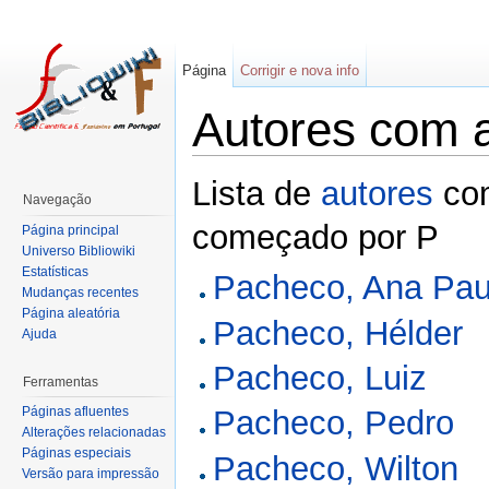
Página
Corrigir e nova info
Autores com 
Lista de
autores
com
Navegação
começado por P
Página principal
Universo Bibliowiki
Estatísticas
Pacheco, Ana Pau
Mudanças recentes
Página aleatória
Pacheco, Hélder
Ajuda
Pacheco, Luiz
Ferramentas
Páginas afluentes
Pacheco, Pedro
Alterações relacionadas
Páginas especiais
Pacheco, Wilton
Versão para impressão