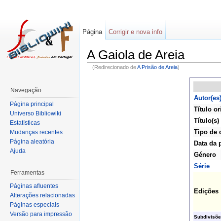
Página
Corrigir e nova info
A Gaiola de Areia
(Redirecionado de
A Prisão de Areia
)
Navegação
Autor(es
Página principal
Título or
Universo Bibliowiki
Título(s)
Estatísticas
Tipo de 
Mudanças recentes
Página aleatória
Data da 
Ajuda
Género
Série
Ferramentas
Páginas afluentes
Edições
Alterações relacionadas
Páginas especiais
Versão para impressão
Subdivisõe