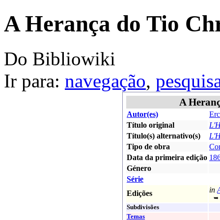
A Herança do Tio Chr
Do Bibliowiki
Ir para:
navegação
,
pesquis
A Heranç
Autor(es)
Erc
Título original
L'H
Título(s) alternativo(s)
L'H
Tipo de obra
Co
Data da primeira edição
18
Género
Série
in
Edições
➥ t
Subdivisões
Temas