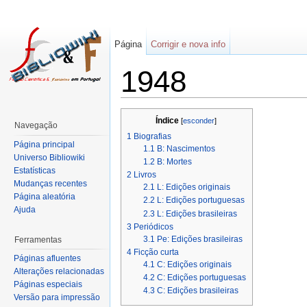
Página
Corrigir e nova info
1948
Índice
[
esconder
]
Navegação
1
Biografias
Página principal
1.1
B: Nascimentos
Universo Bibliowiki
1.2
B: Mortes
Estatísticas
2
Livros
Mudanças recentes
2.1
L: Edições originais
Página aleatória
2.2
L: Edições portuguesas
Ajuda
2.3
L: Edições brasileiras
3
Periódicos
3.1
Pe: Edições brasileiras
Ferramentas
4
Ficção curta
Páginas afluentes
4.1
C: Edições originais
Alterações relacionadas
4.2
C: Edições portuguesas
Páginas especiais
4.3
C: Edições brasileiras
Versão para impressão