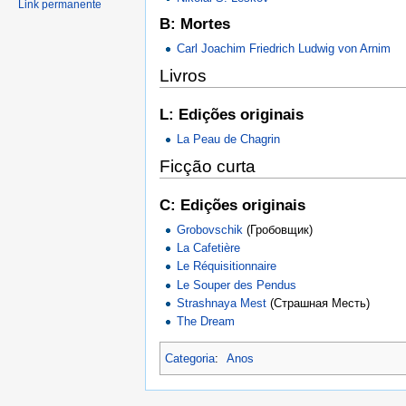
Link permanente
B: Mortes
Carl Joachim Friedrich Ludwig von Arnim
Livros
L: Edições originais
La Peau de Chagrin
Ficção curta
C: Edições originais
Grobovschik
(Гробовщик)
La Cafetière
Le Réquisitionnaire
Le Souper des Pendus
Strashnaya Mest
(Страшная Месть)
The Dream
Categoria
:
Anos