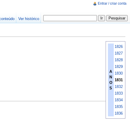
Entrar / criar conta
conteúdo
Ver histórico
1826
1827
1828
1829
A
1830
N
1831
O
1832
S
1833
1834
1835
1836