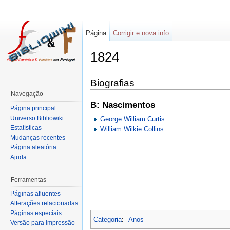
Página
Corrigir e nova info
1824
Biografias
Navegação
B: Nascimentos
Página principal
Universo Bibliowiki
George William Curtis
Estatísticas
William Wilkie Collins
Mudanças recentes
Página aleatória
Ajuda
Ferramentas
Páginas afluentes
Alterações relacionadas
Páginas especiais
Categoria
:
Anos
Versão para impressão