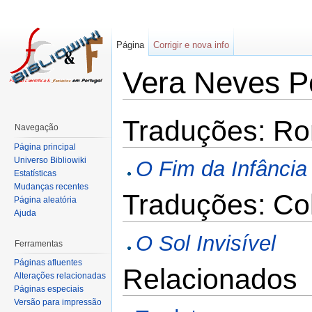
Página
Corrigir e nova info
Vera Neves P
Traduções: R
Navegação
Página principal
Universo Bibliowiki
O Fim da Infância
Estatísticas
Mudanças recentes
Traduções: Co
Página aleatória
Ajuda
O Sol Invisível
Ferramentas
Páginas afluentes
Relacionados
Alterações relacionadas
Páginas especiais
Versão para impressão