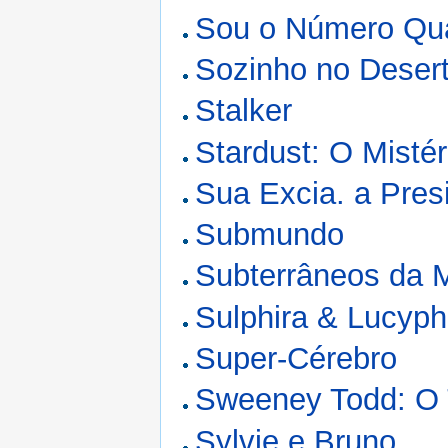
Sou o Número Qu
Sozinho no Deser
Stalker
Stardust: O Misté
Sua Excia. a Pres
Submundo
Subterrâneos da 
Sulphira & Lucyph
Super-Cérebro
Sweeney Todd: O T
Sylvie e Bruno