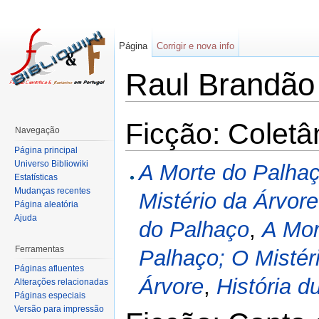
Página
Corrigir e nova info
Raul Brandão
Ficção: Colet
Navegação
Página principal
Universo Bibliowiki
A Morte do Palhaç
Estatísticas
Mudanças recentes
Mistério da Árvore
Página aleatória
Ajuda
do Palhaço
,
A Mor
Ferramentas
Palhaço; O Mistér
Páginas afluentes
Árvore
,
História 
Alterações relacionadas
Páginas especiais
Versão para impressão