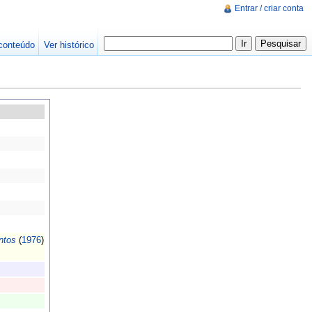
Entrar / criar conta
conteúdo
Ver histórico
ntos
(
1976
)