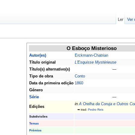
Ler
Ver 
O Esboço Misterioso
Autor(es)
Erckmann-Chatrian
Título original
L'Esquisse Mystérieuse
Título(s) alternativo(s)
—
Tipo de obra
Conto
Data da primeira edição
1860
Género
Série
—
in
A Orelha da Coruja e Outros Co
Edições
➥ trad:
Pedro Reis
Subdivisões
Temas
Prémios