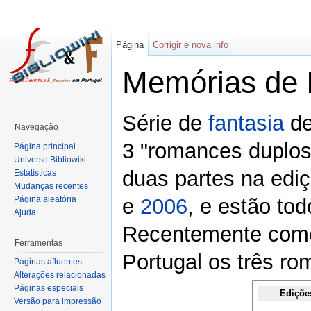
Página
Corrigir e nova info
Memórias de 
Série de
fantasia
d
Navegação
3 "romances duplos"
Página principal
Universo Bibliowiki
duas partes na ediç
Estatísticas
Mudanças recentes
Página aleatória
e
2006
, e estão to
Ajuda
Recentemente come
Ferramentas
Portugal os três r
Páginas afluentes
Alterações relacionadas
Páginas especiais
Ediçõe
Versão para impressão