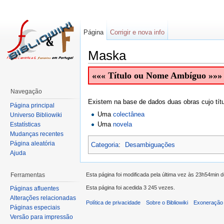
Página
Corrigir e nova info
Maska
««« Título ou Nome Ambíguo »»»
Navegação
Existem na base de dados duas obras cujo títu
Página principal
Uma
colectânea
Universo Bibliowiki
Uma
novela
Estatísticas
Mudanças recentes
Página aleatória
Categoria
:
Desambiguações
Ajuda
Esta página foi modificada pela última vez às 23h54min 
Ferramentas
Esta página foi acedida 3 245 vezes.
Páginas afluentes
Alterações relacionadas
Política de privacidade
Sobre o Bibliowiki
Exoneração 
Páginas especiais
Versão para impressão