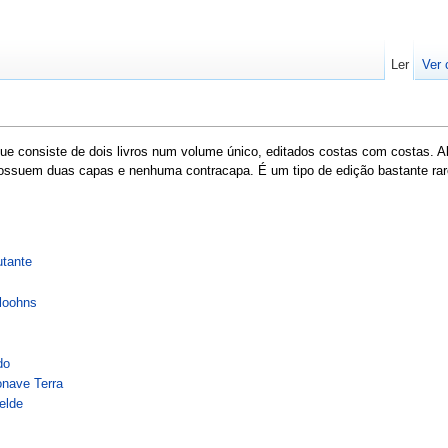
Ler
Ver 
e consiste de dois livros num volume único, editados costas com costas. Ab
 possuem duas capas e nenhuma contracapa. É um tipo de edição bastante rar
tante
loohns
do
nave Terra
elde