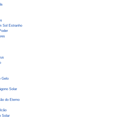
da
os
m Sol Estranho
Poder
ares
rus
o
e Gelo
ágono Solar
o
ião do Eterno
lcão
 Solar