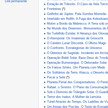
Link permanente
Estação de Trânsito. O Caso da Vela Torci
Fronteiras
(*)
Golfinho de Júpiter. Pela Sombra Morrerão
Interlúdio em Rolfth. A Fuga dos Keloskian
Motim a Bordo da Mebrecco. A Terra sob u
No Mundo dos Dreemers. Monumentos do 
No Turbilhão Estelar. A Herança dos Glova
O Atemporal. Os Imateriais de Grosocht
O Cérebro Lunar Discorda. O Último Mago
O Confronto. Estrategistas do Universo
O Detentor do Segredo. Incidente em Arctu
Operação Bebê Solar. Base Deus do Trovã
Operação Bumerangue. O Detonador Solar
Os Falsos Itrinks. Um Planeta com Medo
Os Solitários da Terra. Alasca, o Deserto d
Pecar a Sete
(*)
Planeta Penal dos Conquistadores. O Pent
Rafael, o Sinistro. O Plano da Consumaçã
Sob o Domínio do Triângulo Solar. O Guard
Terror dos Inatos. A Mulher da Lemúria
Túnel Através do Tempo. Os Ladrões do Vu
Um Amigo dos Pos-bis. O Teste do Enviado