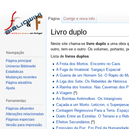
Página
Corrigir e nova info
Livro duplo
Neste site chama-se
livro duplo
a uma obra qu
outro, tem-se o outro. Os volumes, portanto,
Navegação
Lista de
livros duplos
:
Página principal
A Frota dos Mortos. Encontro no Caos
Universo Bibliowiki
A Fuga do Imaterial. Sargaço Espacial
Estatísticas
A Guerra de um Homem Só. O Rapto do Mu
Mudanças recentes
A Liga dos Sete. Os Rebeldes de Hetossa
Página aleatória
A Rainha dos Insetos. Nas Cavernas dos P
Ajuda
A Viagem
(*)
As Bombas Antimolkex. Os Intangíveis
Ferramentas
Caçada a um Morto. Leticron, o Superpesa
Páginas afluentes
Contagem Regressiva Para a Terra. Espaço
Alterações relacionadas
Duelo Entre as Estrelas. O Terrano e o Reb
Páginas especiais
Efeitos Secundários
(*)
Versão para impressão
Emissário da Paz. Em Prol da Humanidade