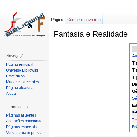
Página
Corrigir e nova info
Fantasia e Realidade
Navegação
Au
Tí
Página principal
Tí
Universo Bibliowiki
Estatísticas
Ti
Mudanças recentes
Da
Página aleatória
Gé
Ajuda
Sé
Ed
Ferramentas
Su
Páginas afluentes
Te
Alterações relacionadas
Pr
Páginas especiais
Versão para impressão