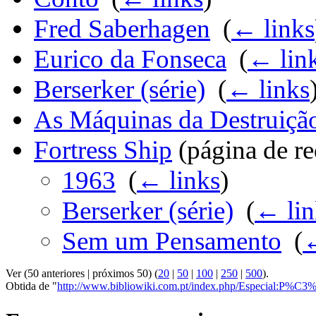
Fred Saberhagen
‎
(
← links
Eurico da Fonseca
‎
(
← lin
Berserker (série)
‎
(
← links
As Máquinas da Destruiçã
Fortress Ship
(página de re
1963
‎
(
← links
)
Berserker (série)
‎
(
← lin
Sem um Pensamento
‎
(
←
Ver (50 anteriores | próximos 50) (
20
|
50
|
100
|
250
|
500
).
Obtida de "
http://www.bibliowiki.com.pt/index.php/Especial:P%C