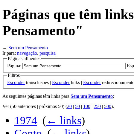
Páginas que têm link
Pensamento"
←
Sem um Pensamento
Ir para:
navegação
,
pesquisa
Páginas afluentes
Página:
Esp
Filtros
Esconder
transclusões |
Esconder
links |
Esconder
redirecionament
As seguintes páginas têm links para
Sem um Pensamento
:
Ver (50 anteriores | próximos 50) (
20
|
50
|
100
|
250
|
500
).
1974
‎
(
← links
)
Conto
‎
(
← links
)