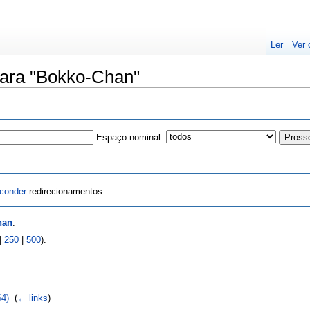
Ler
Ver 
para "Bokko-Chan"
Espaço nominal:
conder
redirecionamentos
han
:
|
250
|
500
).
64)
‎
(
← links
)