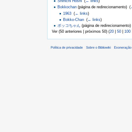
Shinichi Hoshi
‎
(
← links
)
Bokkochan
(página de redirecionamento) ‎
(
1963
‎
(
← links
)
Bokko-Chan
‎
(
← links
)
ボッコちゃん
(página de redirecionamento) 
Ver (50 anteriores | próximos 50) (
20
|
50
|
100
Política de privacidade
Sobre o Bibliowiki
Exoneração 