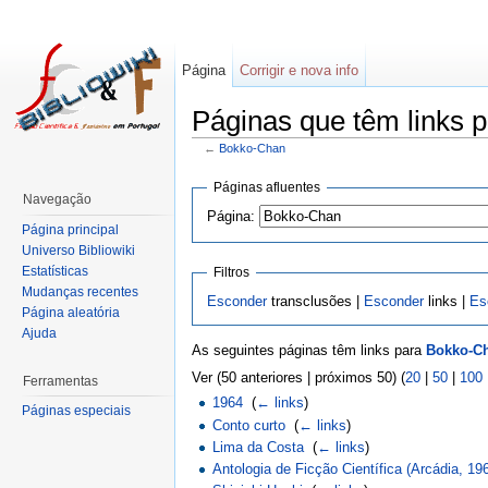
Página
Corrigir e nova info
Páginas que têm links 
←
Bokko-Chan
Páginas afluentes
Navegação
Página:
Página principal
Universo Bibliowiki
Estatísticas
Filtros
Mudanças recentes
Esconder
transclusões |
Esconder
links |
Es
Página aleatória
Ajuda
As seguintes páginas têm links para
Bokko-C
Ver (50 anteriores | próximos 50) (
20
|
50
|
100
Ferramentas
1964
‎
(
← links
)
Páginas especiais
Conto curto
‎
(
← links
)
Lima da Costa
‎
(
← links
)
Antologia de Ficção Científica (Arcádia, 19