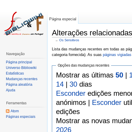
Página especial
Alterações relacionada
←
Os Sensitivos
Lista das mudanças recentes em todas as pági
Navegação
categoria fornecida). As suas
páginas vigiadas
Página principal
Opções das mudanças recentes
Universo Bibliowiki
Mostrar as últimas
50
|
Estatísticas
Mudanças recentes
14
|
30
dias
Página aleatória
Ajuda
Esconder
edições meno
anónimos |
Esconder
uti
Ferramentas
edições
Atom
Páginas especiais
Mostrar as novas mudan
2026