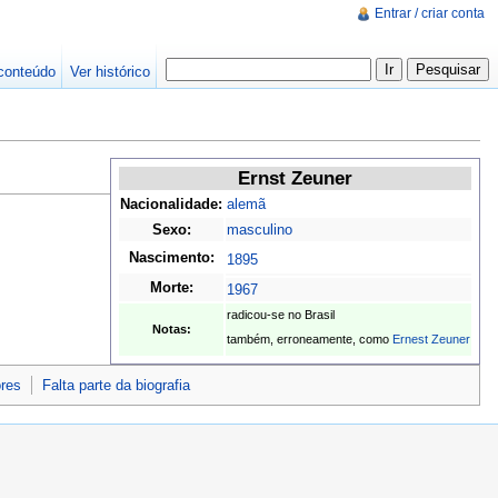
Entrar / criar conta
conteúdo
Ver histórico
Ernst Zeuner
Nacionalidade:
alemã
Sexo:
masculino
Nascimento:
1895
Morte:
1967
radicou-se no Brasil
Notas:
também, erroneamente, como
Ernest Zeuner
ores
Falta parte da biografia